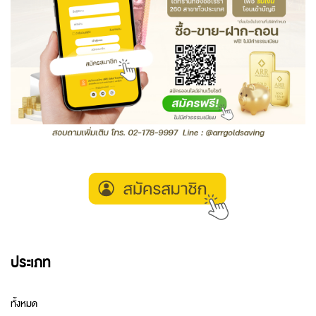
ประเภท
ทั้งหมด