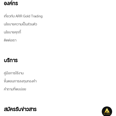
องค์กร
เกี่ยวกับ ARR Gold Trading
นโยบายความเป็นส่วนตัว
นโยบายคุกกี้
ติดต่อเรา
บริการ
คู่มือการใช้งาน
ขั้นตอนการลงทุนทองคำ
คำถามที่พบบ่อย
สมัครรับข่าวสาร