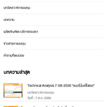
บทวิเคราะห์การลงทุน
บทความ
ผลิตภัณฑ์และบริการของเรา
ข่าวสารการลงทุน
คำถามที่พบบ่อย
บทความล่าสุด
Technical Analysis 7-08-2026 “แนวโน้มแข็งแรง”
บทวิเคราะห์การลงทุน
วันที่ : 7 ส.ค. 2569