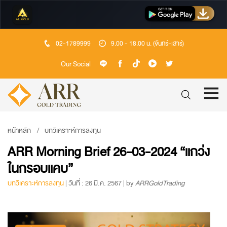
02-1789999
9.00 - 18.00 น. (จันทร์-เสาร์)
Our Social
หน้าหลัก
บทวิเคราะห์การลงทุน
ARR Morning Brief 26-03-2024 “แกว่ง
ในกรอบแคบ”
บทวิเคราะห์การลงทุน
| วันที่ : 26 มี.ค. 2567 | by
ARRGoldTrading