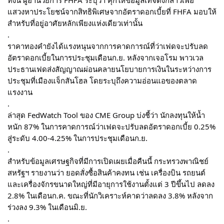
ทั้งนี้ ผู้อำนวยการ FHFA ระบุว่า คุกให้ข้อมูลเท็จดังกล่าวเพื่อ
แสวงหาประโยชน์จากสิทธิพิเศษจากอัตราดอกเบี้ยที่ FHFA มอบให้
สำหรับที่อยู่อาศัยหลักเพียงแห่งเดียวเท่านั้น
.
ราคาทองคำยังได้แรงหนุนจากการคาดการณ์ที่ว่าเฟดจะปรับลด
อัตราดอกเบี้ยในการประชุมเดือนก.ย. หลังจากเจอโรม พาวเวล
ประธานเฟดส่งสัญญาณผ่อนคลายนโยบายการเงินในระหว่างการ
ประชุมที่เมืองแจ็กสันโฮล โดยระบุถึงความอ่อนแอของตลาด
แรงงาน
.
ล่าสุด FedWatch Tool ของ CME Group บ่งชี้ว่า นักลงทุนให้น้ำ
หนัก 87% ในการคาดการณ์ว่าเฟดจะปรับลดอัตราดอกเบี้ย 0.25%
สู่ระดับ 4.00-4.25% ในการประชุมเดือนก.ย.
.
สำหรับข้อมูลเศรษฐกิจที่มีการเปิดเผยเมื่อคืนนี้ กระทรวงพาณิชย์
สหรัฐฯ รายงานว่า ยอดสั่งซื้อสินค้าคงทน เช่น เครื่องบิน รถยนต์
และเครื่องจักรขนาดใหญ่ที่มีอายุการใช้งานตั้งแต่ 3 ปีขึ้นไป ลดลง
2.8% ในเดือนก.ค. ขณะที่นักวิเคราะห์คาดว่าลดลง 3.8% หลังจาก
ร่วงลง 9.3% ในเดือนมิ.ย.
.