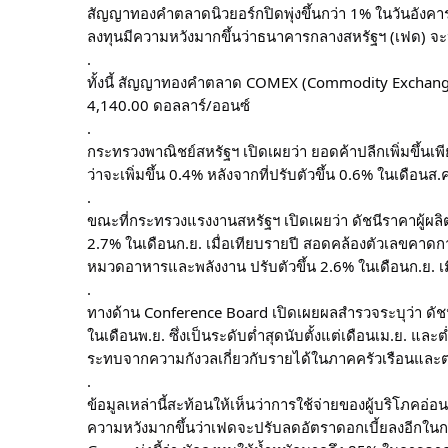
สัญญาทองคำตลาดนิวยอร์กปิดพุ่งขึ้นกว่า 1% ในวันอังคาร (
ลงทุนมีความหวังมากขึ้นว่าธนาคารกลางสหรัฐฯ (เฟด) จ
.
ทั้งนี้ สัญญาทองคำตลาด COMEX (Commodity Exchange) ส
4,140.00 ดอลลาร์/ออนซ์
.
กระทรวงพาณิชย์สหรัฐฯ เปิดเผยว่า ยอดค้าปลีกเพิ่มขึ้นเพี
ว่าจะเพิ่มขึ้น 0.4% หลังจากที่ปรับตัวขึ้น 0.6% ในเดือนส.
.
ขณะที่กระทรวงแรงงานสหรัฐฯ เปิดเผยว่า ดัชนีราคาผู้ผลิต 
2.7% ในเดือนก.ย. เมื่อเทียบรายปี สอดคล้องตัวเลขคาดการ
หมวดอาหารและพลังงาน ปรับตัวขึ้น 2.6% ในเดือนก.ย. เมื
.
ทางด้าน Conference Board เปิดเผยผลสำรวจระบุว่า ดัชนีค
ในเดือนพ.ย. ซึ่งเป็นระดับต่ำสุดนับตั้งแต่เดือนเม.ย. แล
ระทบจากความกังวลเกี่ยวกับรายได้ในภาคครัวเรือนแล
.
ข้อมูลเหล่านี้สะท้อนให้เห็นว่าการใช้จ่ายของผู้บริโภคอ
ความหวังมากขึ้นว่าเฟดจะปรับลดอัตราดอกเบี้ยลงอีกในก