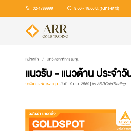
02-1789999
9.00 - 18.00 น. (จันทร์-เสาร์)
หน้าหลัก
บทวิเคราะห์การลงทุน
แนวรับ - แนวต้าน ประจำวั
บทวิเคราะห์การลงทุน
| วันที่ : 9 ม.ค. 2569 | by
ARRGoldTrading