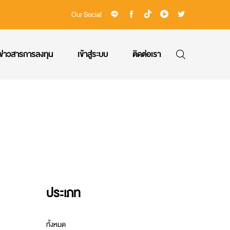
Our Social
ข่าวสารการลงทุน
เข้าสู่ระบบ
ติดต่อเรา
ประเภท
ทั้งหมด