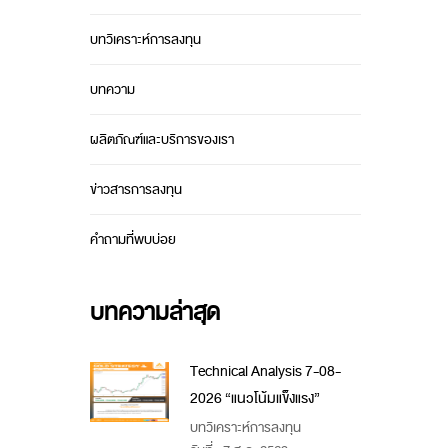
บทวิเคราะห์การลงทุน
บทความ
ผลิตภัณฑ์และบริการของเรา
ข่าวสารการลงทุน
คำถามที่พบบ่อย
บทความล่าสุด
Technical Analysis 7-08-
2026 “แนวโน้มแข็งแรง”
บทวิเคราะห์การลงทุน