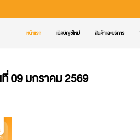
หน้าแรก
เปิดบัญชีใหม่
สินค้าและบริการ
นที่ 09 มกราคม 2569