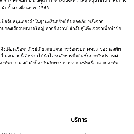
 Trust ซึ่งเป็นกองทุน ETF ทองที่มีขนาดใหญ่ที่สุดในโลก เพิ่มการ
ดนับตั้งแต่เดือนพ.ค. 2565
็นปัจจัยหนุนทองคำในฐานะสินทรัพย์ที่ปลอดภัย หลังจาก
ด้วยกองเรือรบขนาดใหญ่ หากอิหร่านไม่กลับสู่โต๊ะเจรจาเพื่อทำข้อ
จ้งเตือนเรือพาณิชย์เกี่ยวกับแผนการซ้อมรบทางทะเลของกองทัพ
.นี้ นอกจากนี้ อิหร่านได้นำโดรนสังหารที่ผลิตขึ้นภายในประเทศ
กองทัพบก กองกำลังป้องกันภัยทางอากาศ กองทัพเรือ และกองทัพ
บริการ