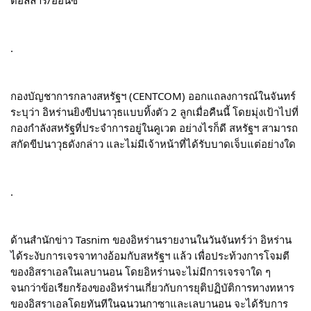
ดอลลาร์/ออนซ์
.
กองบัญชาการกลางสหรัฐฯ (CENTCOM) ออกแถลงการณ์ในจันทร์
ระบุว่า อิหร่านยิงขีปนาวุธแบบทิ้งตัว 2 ลูกเมื่อคืนนี้ โดยมุ่งเป้าไปที่
กองกำลังสหรัฐที่ประจำการอยู่ในคูเวต อย่างไรก็ดี สหรัฐฯ สามารถ
สกัดขีปนาวุธดังกล่าว และไม่มีเจ้าหน้าที่ได้รับบาดเจ็บแต่อย่างใด
.
ด้านสำนักข่าว Tasnim ของอิหร่านรายงานในวันจันทร์ว่า อิหร่าน
ได้ระงับการเจรจาทางอ้อมกับสหรัฐฯ แล้ว เพื่อประท้วงการโจมตี
ของอิสราเอลในเลบานอน โดยอิหร่านจะไม่มีการเจรจาใด ๆ 
จนกว่าข้อเรียกร้องของอิหร่านเกี่ยวกับการยุติปฏิบัติการทางทหาร
ของอิสราเอลโดยทันทีในฉนวนกาซาและเลบานอน จะได้รับการ