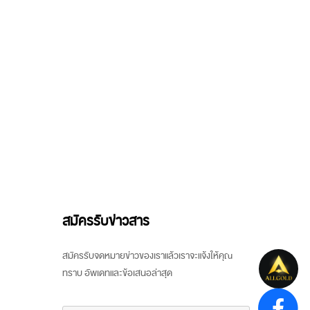
สมัครรับข่าวสาร
สมัครรับจดหมายข่าวของเราแล้วเราจะแจ้งให้คุณ
ทราบ อัพเดทและข้อเสนอล่าสุด