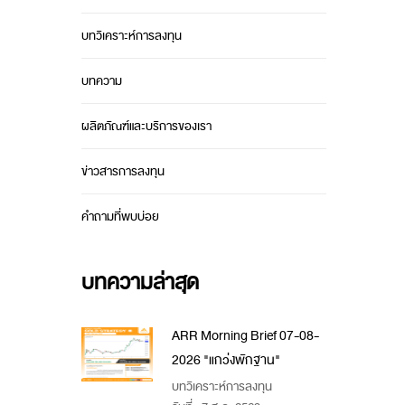
บทวิเคราะห์การลงทุน
บทความ
ผลิตภัณฑ์และบริการของเรา
ข่าวสารการลงทุน
คำถามที่พบบ่อย
บทความล่าสุด
ARR Morning Brief 07-08-
2026 "แกว่งพักฐาน"
บทวิเคราะห์การลงทุน