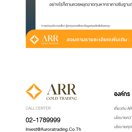
องค์กร
CALL CENTER
เกี่ยวกับ 
นโยบายความ
02-1789999
นโยบายคุกกี
Invest@auroratrading.co.th