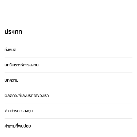
ประเภท
ทั้งหมด
บทวิเคราะห์การลงทุน
บทความ
ผลิตภัณฑ์และบริการของเรา
ข่าวสารการลงทุน
คำถามที่พบบ่อย