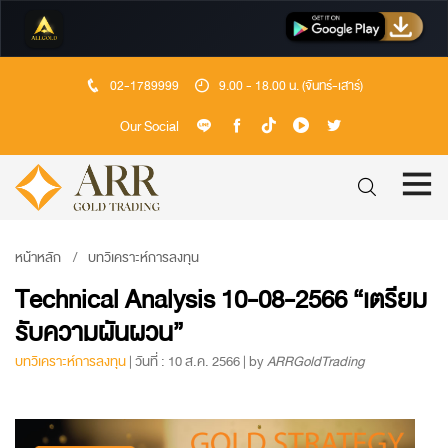
02-1789999
9.00 - 18.00 น. (จันทร์-เสาร์)
Our Social
หน้าหลัก
บทวิเคราะห์การลงทุน
Technical Analysis 10-08-2566 “เตรียม
รับความผันผวน”
บทวิเคราะห์การลงทุน
| วันที่ : 10 ส.ค. 2566 | by
ARRGoldTrading