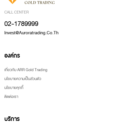
CALL CENTER
02-1789999
Invest@auroratrading.co.th
องค์กร
เกี่ยวกับ ARR Gold Trading
นโยบายความเป็นส่วนตัว
นโยบายคุกกี้
ติดต่อเรา
บริการ