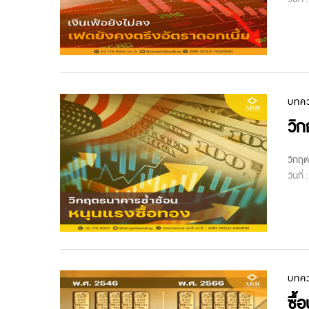
บทค
วิก
วิกฤต
วันที่
บทค
ซื้