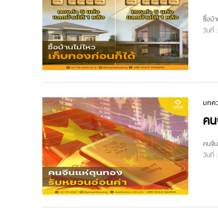
ซื้อบ้
วันที่
บทค
คนจ
คนจีน
วันที่