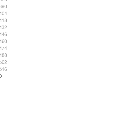
390
404
418
432
446
460
474
488
502
516