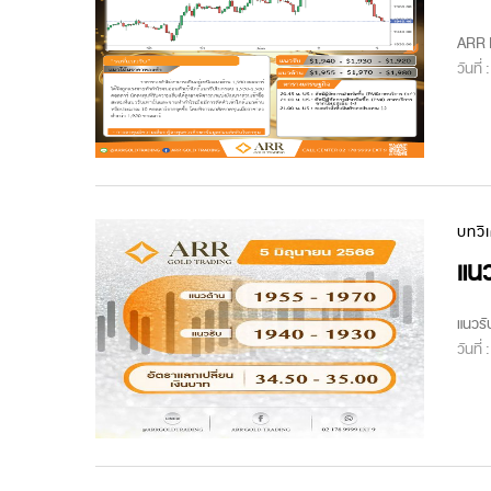
ARR M
วันที่
บทวิ
แนว
แนวรั
วันที่