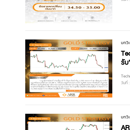
บทวิ
Te
รับ
Techn
วันที่
บทวิ
ARR