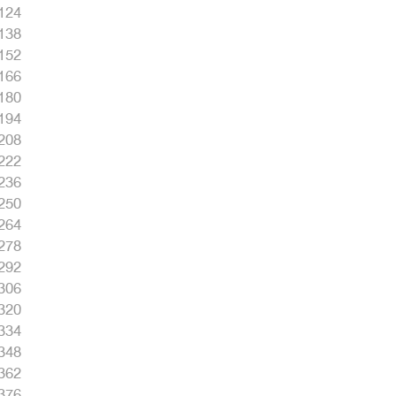
124
138
152
166
180
194
208
222
236
250
264
278
292
306
320
334
348
362
376