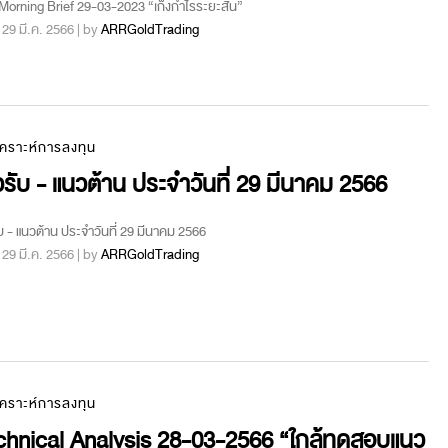
orning Brief 29-03-2023 “เก็งกำไรระยะสั้น”
 : 29 มี.ค. 2566 | by
ARRGoldTrading
เคราะห์การลงทุน
รับ - แนวต้าน ประจำวันที่ 29 มีนาคม 2566
บ - แนวต้าน ประจำวันที่ 29 มีนาคม 2566
 : 29 มี.ค. 2566 | by
ARRGoldTrading
เคราะห์การลงทุน
chnical Analysis 28-03-2566 “ใกล้ทดสอบแนว