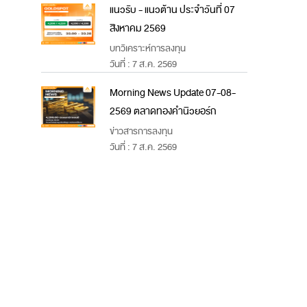
แนวรับ - แนวต้าน ประจำวันที่ 07
สิงหาคม 2569
บทวิเคราะห์การลงทุน
วันที่ : 7 ส.ค. 2569
Morning News Update 07-08-
2569 ตลาดทองคำนิวยอร์ก
ข่าวสารการลงทุน
วันที่ : 7 ส.ค. 2569