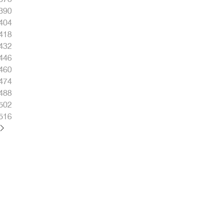
390
404
418
432
446
460
474
488
502
516