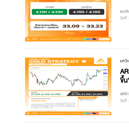
แนวรั
วันที่
บทวิ
ARR
ขึ้น
ARR M
วันที่