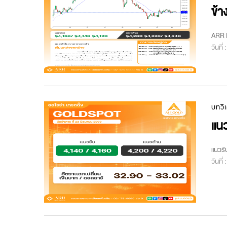
ข้า
ARR M
วันที่
บทวิ
แนว
แนวรั
วันที่