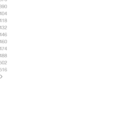
390
404
418
432
446
460
474
488
502
516