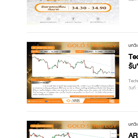
บทวิ
Tec
รับ
Techn
วันที่
บทวิ
ARR