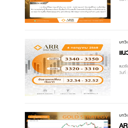
บทวิ
แนว
แนวรั
วันที่
บทวิ
AR