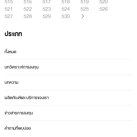
515
516
517
518
519
520
521
522
523
524
525
526
527
528
529
530
ประเภท
ทั้งหมด
บทวิเคราะห์การลงทุน
บทความ
ผลิตภัณฑ์และบริการของเรา
ข่าวสารการลงทุน
คำถามที่พบบ่อย