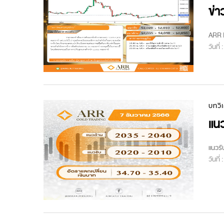
ข่า
ARR M
วันที่
บทวิ
แนว
แนวรั
วันที่