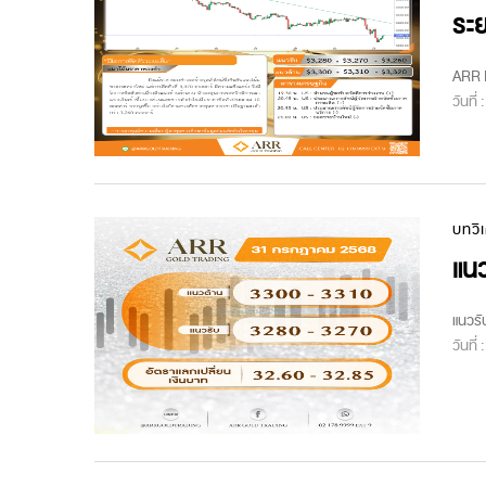
ระย
ARR M
วันที่
บทวิ
แนว
แนวรั
วันที่